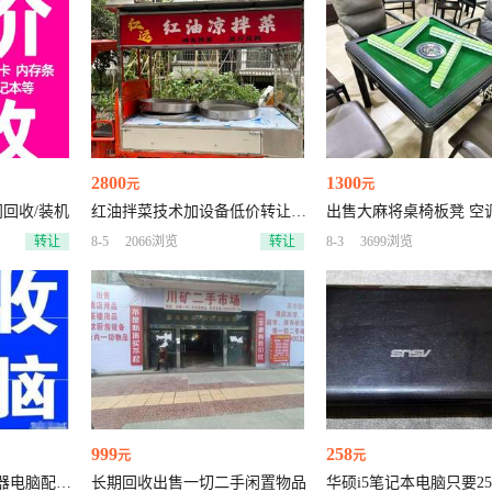
2800
1300
元
元
门回收/装机
红油拌菜技术加设备低价转让，
出售大麻将桌椅板凳 空
也可单独转让小吃车，新电瓶
转让
8-5
2066浏览
转让
8-3
3699浏览
999
258
元
元
器电脑配件
长期回收出售一切二手闲置物品
华硕i5笔记本电脑只要25