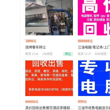
3800
888888
元
元
烧烤餐车转让
江油电脑/笔记本/上
昨天 21:01
236浏览
转让
前天 12:37
9290浏览
66666
999
元
元
高价回收出售餐饮酒店茶楼超市
江油市收售电脑显示