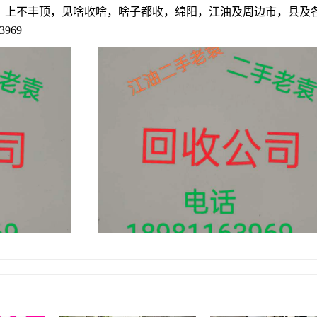
等，上不丰顶，见啥收啥，啥子都收，绵阳，江油及周边市，县及
969