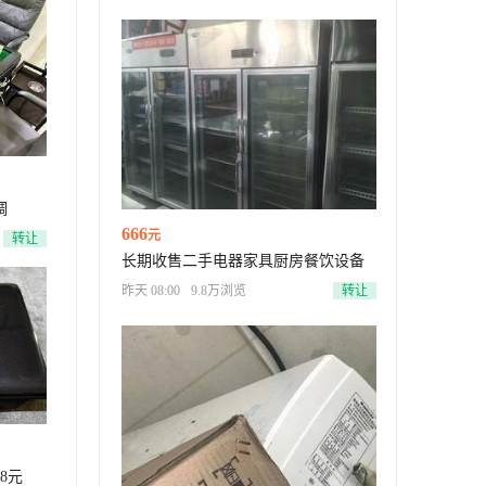
调
666
元
转让
长期收售二手电器家具厨房餐饮设备
昨天 08:00
9.8万浏览
转让
8元