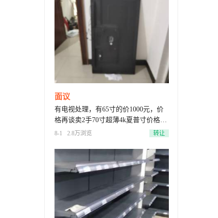
面议
有电视处理，有65寸的价1000元，价
格再谈卖2手70寸超薄4k夏普寸价格面
议，液晶50寸1个，液晶长虹43寸
8-1
2.8万浏览
转让