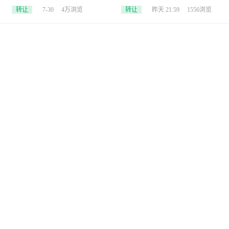
格良心
转让
7-30
4万浏览
转让
昨天 21:59
1556浏览