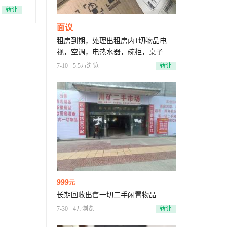
转让
面议
租房到期，处理出租房内1切物品电
视，空调，电热水器，碗柜，桌子，
椅子，碗，菜刀，消毒柜。燃气灶，
7-10
5.5万浏览
转让
电脑显示器，
999
元
长期回收出售一切二手闲置物品
7-30
4万浏览
转让