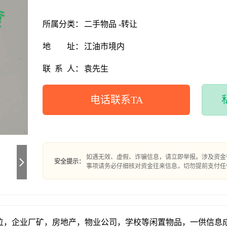
所属分类：
二手物品 -转让
地
址：
江油市境内
联
系
人：
袁先生
电话联系TA
如遇无效、虚假、诈骗信息，请立即举报。涉及资金
安全提示：
事项请务必仔细核对资金往来信息，切勿提前支付任
位，企业厂矿，房地产，物业公司，学校等闲置物品，一供信息