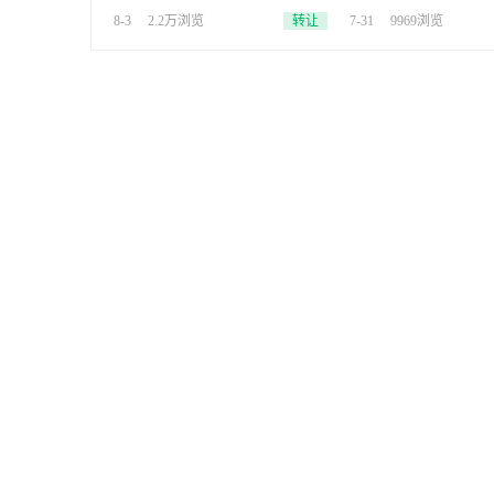
家电等一切二手闲置物品等废旧
置换电脑全网比价价
8-3
2.2万浏览
转让
7-31
9969浏览
金属和商家库存积压物品