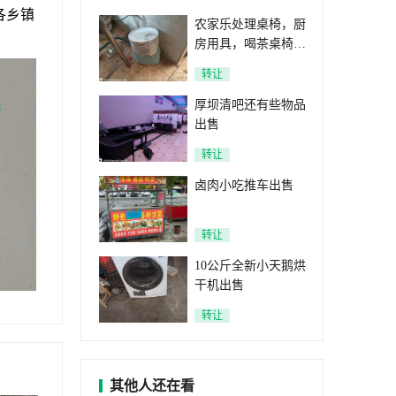
各乡镇
农家乐处理桌椅，厨
房用具，喝茶桌椅，
机麻，窗帘
转让
厚坝清吧还有些物品
出售
转让
卤肉小吃推车出售
转让
10公斤全新小天鹅烘
干机出售
转让
其他人还在看