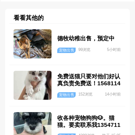
看看其他的
德牧幼稚出售，预定中
99浏览
5小时前
宠物出售
免费送猫只要对他们好认
真负责免费送！1568114
5162
152浏览
14小时前
宠物出售
收各种宠物狗狗🐶。猫
猫。要卖联系我1354711
5829