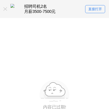
招聘司机2名
直接打开
P
月薪3500-7500元
内容已过期!