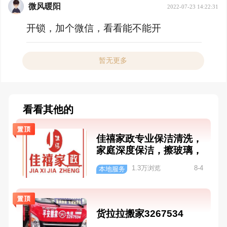
微风暖阳
2022-07-23 14:22:31
开锁，加个微信，看看能不能开
暂无更多
看看其他的
佳禧家政专业保洁清洗，
家庭深度保洁，擦玻璃，
整理收纳，单位保洁，办
1.3万浏览
8-4
本地服务
公室保洁，【油烟机.空
调.冰箱.洗衣机】等家电
清洗，家居.布艺.沙发.窗
帘清洗，各类搬家等服务
货拉拉搬家3267534